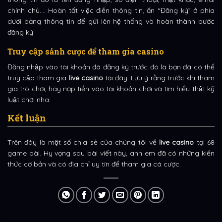
chính chủ…. Hoàn tất việc điền thông tin, ấn “Đăng ký” ở phía
dưới bảng thông tin để gửi lên hệ thống và hoàn thành bước
đăng ký.
Truy cập sảnh cược để tham gia casino
Đăng nhập vào tài khoản đã đăng ký trước đó là bạn đã có thể
truy cập tham gia
live casino
tại đây. Lưu ý rằng trước khi tham
gia trò chơi, hãy nạp tiền vào tài khoản chơi và tìm hiểu thật kỹ
luật chơi nha.
Kết luận
Trên đây là một số chia sẻ của chúng tôi về
live casino
tại 68
game bài. Hy vọng sau bài viết này, anh em đã có những kiến
thức cơ bản và có địa chỉ uy tín để tham gia cá cược.