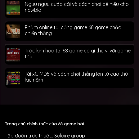
Ngưu ngưu cướp cái và cách chơi dễ hiểu cho
newbie
Phỏm online tại cổng game 68 game chắc
chiến thắng
Trác kim hoa tại 68 game có gì thú vị với game
thủ
Tài xỉu MD5 và cách chơi thắng lớn từ cao thủ
lâu năm
Trang chủ chính thức của 68 game bài
Tập đoàn trực thuộc: Solaire group