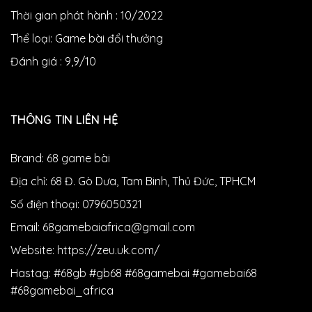
Thời gian phát hành : 10/2022
Thể loại: Game bài đổi thưởng
Đánh giá : 9,9/10
THÔNG TIN LIÊN HỆ
Brand: 68 game bài
Địa chỉ:
68 Đ. Gò Dưa, Tam Binh, Thủ Đức, TPHCM
Số điện thoại:
0796050321
Email:
68gamebaiafrica@gmail.com
Website: https://zeu.uk.com/
Hastag:
#68gb #gb68 #68gamebai #gamebai68
#68gamebai_africa