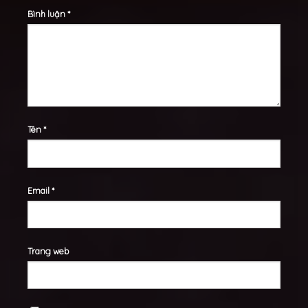
Bình luận
*
Tên
*
Email
*
Trang web