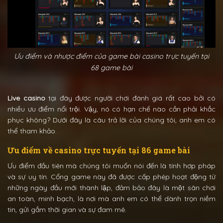
Ưu điểm và nhược điểm của game bài casino trực tuyến tại
68 game bài
Live casino
tại đây được người chơi đánh giá rất cao bởi có
nhiều ưu điểm nổi trội. Vậy, nó có hạn chế nào cần phải khắc
phục không? Dưới đây là câu trả lời của chúng tôi, anh em có
thể tham khảo.
Ưu điểm về casino trực tuyến tại 86 game bài
Ưu điểm đầu tiên mà chúng tôi muốn nói đến là tính hơp pháp
và sự uy tín. Cổng game này đã được cấp phép hoạt động từ
những ngày đầu mới thành lập, đảm bảo đây là một sân chơi
an toàn, minh bạch, là nơi mà anh em có thể dành trọn niềm
tin, gửi gắm thời gian và sự đam mê.