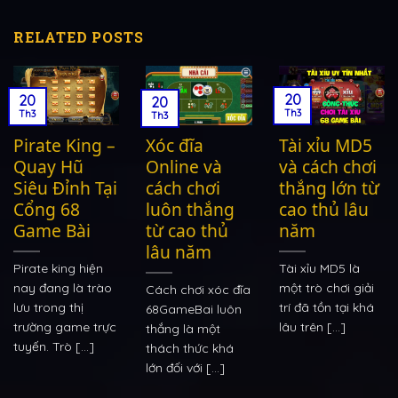
RELATED POSTS
20
20
20
Th3
Th3
Th3
Pirate King –
Xóc đĩa
Tài xỉu MD5
Quay Hũ
Online và
và cách chơi
Siêu Đỉnh Tại
cách chơi
thắng lớn từ
Cổng 68
luôn thắng
cao thủ lâu
Game Bài
từ cao thủ
năm
lâu năm
Pirate king hiện
Tài xỉu MD5 là
nay đang là trào
một trò chơi giải
Cách chơi xóc đĩa
lưu trong thị
trí đã tồn tại khá
68GameBai luôn
trường game trực
lâu trên [...]
thắng là một
tuyến. Trò [...]
thách thức khá
lớn đối với [...]