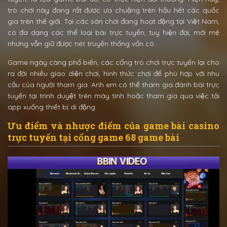
trò chơi này đang rất được ưa chuộng trên hầu hết các quốc
gia trên thế giới. Tại các sân chơi đang hoạt động tại Việt Nam,
có đa dạng các thể loại bài trực tuyến, tuy hiện đại, mới mẻ
nhưng vẫn giữ được nét truyền thống vốn có.
Game ngày càng phổ biến, các cổng trò chơi trực tuyến lại cho
ra đời nhiều giao diện chơi, hình thức chơi để phù hợp với nhu
cầu của người tham gia. Anh em có thể tham gia đánh bài trực
tuyến tại trình duyệt trên máy tính hoặc tham gia qua việc tải
app xuống thiết bị di động.
Ưu điểm và nhược điểm của game bài casino
trực tuyến tại cổng game 68 game bài