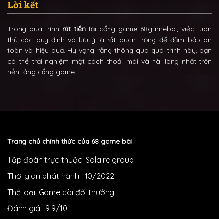
Lời kết
Trong quá trình
rút tiền
tại cổng game 68gamebai, việc tuân
thủ các quy định và lưu ý là rất quan trọng để đảm bảo an
toàn và hiệu quả. Hy vọng rằng thông qua quá trình này, bạn
có thể trải nghiệm một cách thoải mái và hài lòng nhất trên
nền tảng cổng game.
Trang chủ chính thức của 68 game bài
Tập đoàn trực thuộc: Solaire group
Thời gian phát hành : 10/2022
Thể loại: Game bài đổi thưởng
Đánh giá : 9,9/10