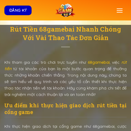
Bỏ
qua
ĐĂNG KÝ
nội
dung
Rút Tiền 68gamebai Nhanh Chóng
Với Vài Thao Tác Đơn Giản
Khi tham gia các trò chơi trực tuyến như
68gamebai
, việc
rút
tiền
từ tài khoản của bạn là một bước quan trọng để thưởng
thức những khoản chiến thắng. Trong nội dung này, chúng ta
sẽ tìm hiểu về quy trình và các yếu tố cần thiết khi thực hiện
thao tác nhận tiền về tài khoản. Hãy cùng khám phá chi tiết để
trải nghiệm một cách thuận lợi và an toàn nhất!
Ưu điểm khi thực hiện giao dịch rút tiền tại
cổng game
Khi thực hiện giao dịch tại cổng game như 68gamebai, cược