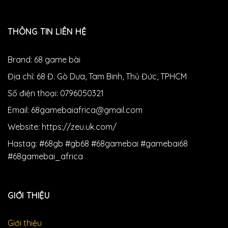
THÔNG TIN LIÊN HỆ
Brand: 68 game bài
Địa chỉ:
68 Đ. Gò Dưa, Tam Binh, Thủ Đức, TPHCM
Số điện thoại:
0796050321
Email:
68gamebaiafrica@gmail.com
Website: https://zeu.uk.com/
Hastag:
#68gb #gb68 #68gamebai #gamebai68
#68gamebai_africa
GIỚI THIỆU
Giới thiệu