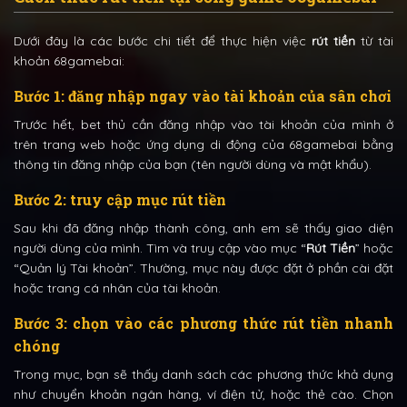
Dưới đây là các bước chi tiết để thực hiện việc
rút tiền
từ tài
khoản 68gamebai:
Bước 1: đăng nhập ngay vào tài khoản của sân chơi
Trước hết, bet thủ cần đăng nhập vào tài khoản của mình ở
trên trang web hoặc ứng dụng di động của 68gamebai bằng
thông tin đăng nhập của bạn (tên người dùng và mật khẩu).
Bước 2: truy cập mục rút tiền
Sau khi đã đăng nhập thành công, anh em sẽ thấy giao diện
người dùng của mình. Tìm và truy cập vào mục “
Rút Tiền
” hoặc
“Quản lý Tài khoản”. Thường, mục này được đặt ở phần cài đặt
hoặc trang cá nhân của tài khoản.
Bước 3: chọn vào các phương thức rút tiền nhanh
chóng
Trong mục, bạn sẽ thấy danh sách các phương thức khả dụng
như chuyển khoản ngân hàng, ví điện tử, hoặc thẻ cào. Chọn