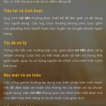
thủ có thể trải qua một số ưu điểm đáng kể:
Tiện lợi và linh hoạt
Quy trình
rút tiền
thường được thiết kế để đơn giản và dễ dàng
cho người dùng. Các tùy chọn thường phong phú, bao gồm
các phương thức thanh toán trực tuyến và chuyển khoản ngân
hàng.
Tốc độ xử lý
Trong hầu hết các trường hợp, các giao dịch
rút tiền
được xử lý
nhanh chóng. Cược thủ có thể nhận được số tiền rút trong thời
gian ngắn, giúp họ sử dụng nguồn tài chính của mình một cách
linh hoạt.
Bảo mật và an toàn
Các cổng game thường áp dụng các biện pháp bảo mật mạnh
mẽ để đảm bảo an toàn cho thông tin cá nhân và tài khoản
người dùng. Việc
rút tiền
thông qua các kênh bảo mật được mã
hóa đảm bảo tính riêng tư và an toàn của giao dịch.