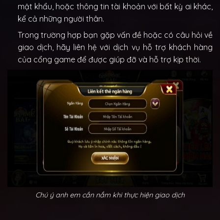
mật khẩu, hoặc thông tin tài khoản với bất kỳ ai khác,
kể cả những người thân.
Trong trường hợp bạn gặp vấn đề hoặc có câu hỏi về
giao dịch, hãy liên hệ với dịch vụ hỗ trợ khách hàng
của cổng game để được giúp đỡ và hỗ trợ kịp thời.
Chú ý anh em cần nắm khi thực hiện giao dịch